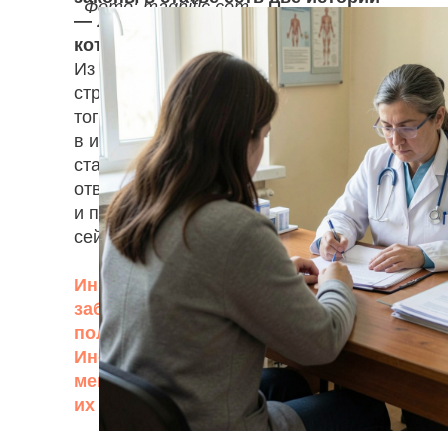
Фото: magnific.com
— личный опыт двух женщин,
которые получали инвалидность.
Из него становится понятно, и какие
страхи останавливают людей от
того, чтобы начать процедуру, и чем
в итоге полезен официальный
статус. Надеемся, этот материал
ответит на самые главные вопросы
и придаст уверенности тем, кто
сейчас принимает решение.
Инвалидность при психическом
заболевании: кому дают и как
получить
Инструкция для людей с
ментальными особенностями и
их близких